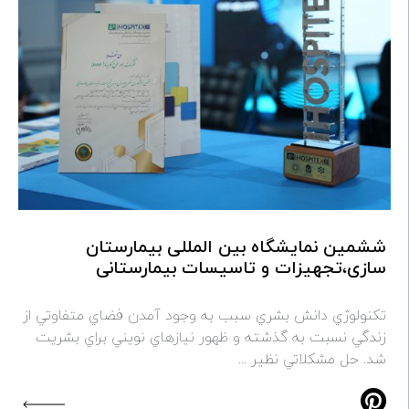
ششمین نمایشگاه بین المللی بیمارستان
سازی،تجهیزات و تاسیسات بیمارستانی
تكنولوژي دانش بشري سبب به وجود آمدن فضاي متفاوتي از
زندگي نسبت به گذشته و ظهور نيازهاي نويني براي بشريت
شد. حل مشكلاتي نظير ...