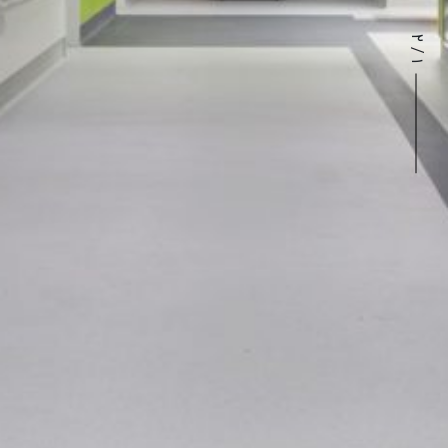
۲
/
۱